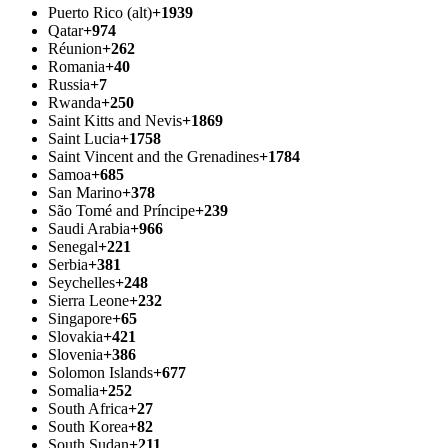
Puerto Rico (alt)
+1939
Qatar
+974
Réunion
+262
Romania
+40
Russia
+7
Rwanda
+250
Saint Kitts and Nevis
+1869
Saint Lucia
+1758
Saint Vincent and the Grenadines
+1784
Samoa
+685
San Marino
+378
São Tomé and Príncipe
+239
Saudi Arabia
+966
Senegal
+221
Serbia
+381
Seychelles
+248
Sierra Leone
+232
Singapore
+65
Slovakia
+421
Slovenia
+386
Solomon Islands
+677
Somalia
+252
South Africa
+27
South Korea
+82
South Sudan
+211