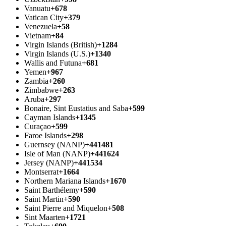
Vanuatu
+678
Vatican City
+379
Venezuela
+58
Vietnam
+84
Virgin Islands (British)
+1284
Virgin Islands (U.S.)
+1340
Wallis and Futuna
+681
Yemen
+967
Zambia
+260
Zimbabwe
+263
Aruba
+297
Bonaire, Sint Eustatius and Saba
+599
Cayman Islands
+1345
Curaçao
+599
Faroe Islands
+298
Guernsey (NANP)
+441481
Isle of Man (NANP)
+441624
Jersey (NANP)
+441534
Montserrat
+1664
Northern Mariana Islands
+1670
Saint Barthélemy
+590
Saint Martin
+590
Saint Pierre and Miquelon
+508
Sint Maarten
+1721