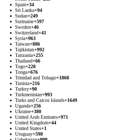
Spain
+34
Sri Lanka
+94
Sudan
+249
Suriname
+597
Sweden
+46
Switzerland
+41
Syria
+963
Taiwan
+886
Tajikistan
+992
Tanzania
+255
Thailand
+66
Togo
+228
Tonga
+676
Trinidad and Tobago
+1868
Tunisia
+216
Turkey
+90
Turkmenistan
+993
Turks and Caicos Islands
+1649
Uganda
+256
Ukraine
+380
United Arab Emirates
+971
United Kingdom
+44
United States
+1
Uruguay
+598
Uzbekistan
+998