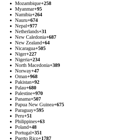
Mozambique
+258
Myanmar
+95
Namibia
+264
Nauru
+674
Nepal
+977
Netherlands
+31
New Caledonia
+687
New Zealand
+64
Nicaragua
+505
Niger
+227
Nigeria
+234
North Macedonia
+389
Norway
+47
Oman
+968
Pakistan
+92
Palau
+680
Palestine
+970
Panama
+507
Papua New Guinea
+675
Paraguay
+595
Peru
+51
Philippines
+63
Poland
+48
Portugal
+351
Puerto Rico
+1787