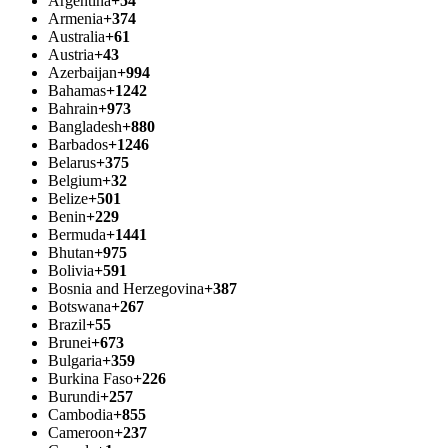
Argentina
+54
Armenia
+374
Australia
+61
Austria
+43
Azerbaijan
+994
Bahamas
+1242
Bahrain
+973
Bangladesh
+880
Barbados
+1246
Belarus
+375
Belgium
+32
Belize
+501
Benin
+229
Bermuda
+1441
Bhutan
+975
Bolivia
+591
Bosnia and Herzegovina
+387
Botswana
+267
Brazil
+55
Brunei
+673
Bulgaria
+359
Burkina Faso
+226
Burundi
+257
Cambodia
+855
Cameroon
+237