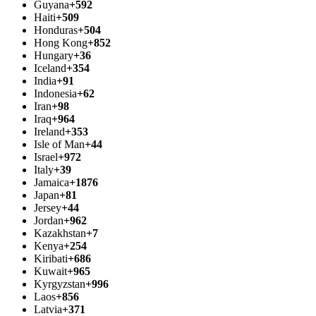
Guyana
+592
Haiti
+509
Honduras
+504
Hong Kong
+852
Hungary
+36
Iceland
+354
India
+91
Indonesia
+62
Iran
+98
Iraq
+964
Ireland
+353
Isle of Man
+44
Israel
+972
Italy
+39
Jamaica
+1876
Japan
+81
Jersey
+44
Jordan
+962
Kazakhstan
+7
Kenya
+254
Kiribati
+686
Kuwait
+965
Kyrgyzstan
+996
Laos
+856
Latvia
+371