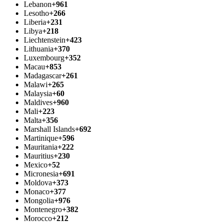
Lebanon
+961
Lesotho
+266
Liberia
+231
Libya
+218
Liechtenstein
+423
Lithuania
+370
Luxembourg
+352
Macau
+853
Madagascar
+261
Malawi
+265
Malaysia
+60
Maldives
+960
Mali
+223
Malta
+356
Marshall Islands
+692
Martinique
+596
Mauritania
+222
Mauritius
+230
Mexico
+52
Micronesia
+691
Moldova
+373
Monaco
+377
Mongolia
+976
Montenegro
+382
Morocco
+212