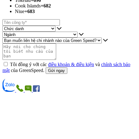
Tokelau
+690
Cook Islands
+682
Niue
+683
Tôi đồng ý với các
điều khoản & điều kiện
và
chính sách bảo
mật
của GreenSpeed.
Gửi ngay