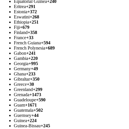
Equatorial Guinea
+240
Eritrea
+291
Estonia
+372
Eswatini
+268
Ethiopia
+251
Fiji
+679
Finland
+358
France
+33
French Guiana
+594
French Polynesia
+689
Gabon
+241
Gambia
+220
Georgia
+995
Germany
+49
Ghana
+233
Gibraltar
+350
Greece
+30
Greenland
+299
Grenada
+1473
Guadeloupe
+590
Guam
+1671
Guatemala
+502
Guernsey
+44
Guinea
+224
Guinea-Bissau
+245