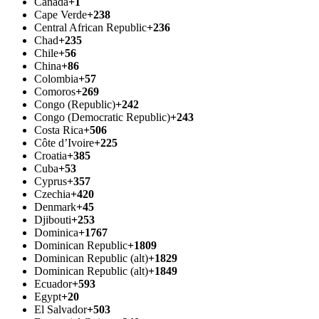
Canada
+1
Cape Verde
+238
Central African Republic
+236
Chad
+235
Chile
+56
China
+86
Colombia
+57
Comoros
+269
Congo (Republic)
+242
Congo (Democratic Republic)
+243
Costa Rica
+506
Côte d’Ivoire
+225
Croatia
+385
Cuba
+53
Cyprus
+357
Czechia
+420
Denmark
+45
Djibouti
+253
Dominica
+1767
Dominican Republic
+1809
Dominican Republic (alt)
+1829
Dominican Republic (alt)
+1849
Ecuador
+593
Egypt
+20
El Salvador
+503