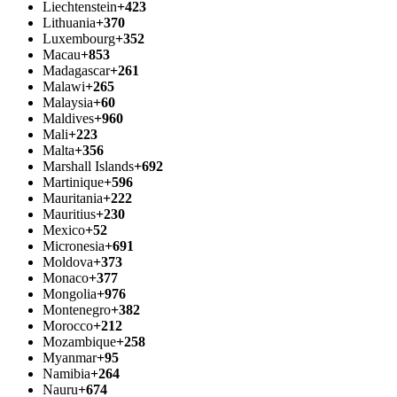
Liechtenstein
+423
Lithuania
+370
Luxembourg
+352
Macau
+853
Madagascar
+261
Malawi
+265
Malaysia
+60
Maldives
+960
Mali
+223
Malta
+356
Marshall Islands
+692
Martinique
+596
Mauritania
+222
Mauritius
+230
Mexico
+52
Micronesia
+691
Moldova
+373
Monaco
+377
Mongolia
+976
Montenegro
+382
Morocco
+212
Mozambique
+258
Myanmar
+95
Namibia
+264
Nauru
+674