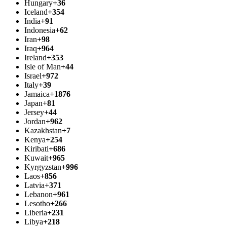
Hungary
+36
Iceland
+354
India
+91
Indonesia
+62
Iran
+98
Iraq
+964
Ireland
+353
Isle of Man
+44
Israel
+972
Italy
+39
Jamaica
+1876
Japan
+81
Jersey
+44
Jordan
+962
Kazakhstan
+7
Kenya
+254
Kiribati
+686
Kuwait
+965
Kyrgyzstan
+996
Laos
+856
Latvia
+371
Lebanon
+961
Lesotho
+266
Liberia
+231
Libya
+218