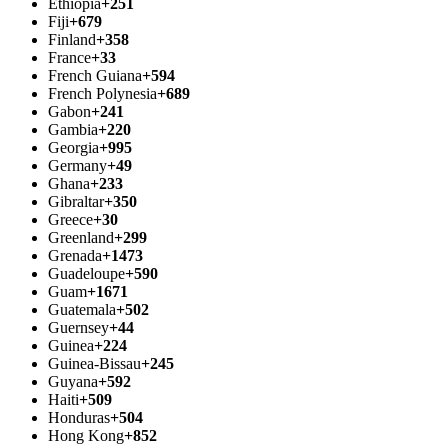
Ethiopia
+251
Fiji
+679
Finland
+358
France
+33
French Guiana
+594
French Polynesia
+689
Gabon
+241
Gambia
+220
Georgia
+995
Germany
+49
Ghana
+233
Gibraltar
+350
Greece
+30
Greenland
+299
Grenada
+1473
Guadeloupe
+590
Guam
+1671
Guatemala
+502
Guernsey
+44
Guinea
+224
Guinea-Bissau
+245
Guyana
+592
Haiti
+509
Honduras
+504
Hong Kong
+852