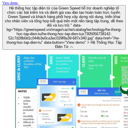
View demo
Hệ thống học tập điện tử của Green Speed hỗ trợ doanh nghiệp tổ
chức các bài kiểm tra và đánh giá sau đào tạo hoàn toàn trực tuyến.
Green Speed và khách hàng phối hợp xây dựng nội dung, triển khai
cho nhân viên và tổng hợp kết quả trên một nền tảng tập trung, dễ theo
dõi và lưu trữ.
" data-
bg="https://greenspeed.vn/image/cache/catalog/technology/he-thong-
hoc-tap-dien-tu/he-thong-hoc-tap-dien-tuz7305056738142-
52c7d28b0d1c044b3e0ca3ec029f8a39-687x340.jpg" data-href="/he-
thong-hoc-tap-dien-tu" data-button="View demo" > Hệ Thống Học Tập
Điện Tử