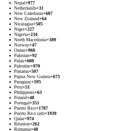
Nepal
+977
Netherlands
+31
New Caledonia
+687
New Zealand
+64
Nicaragua
+505
Niger
+227
Nigeria
+234
North Macedonia
+389
Norway
+47
Oman
+968
Pakistan
+92
Palau
+680
Palestine
+970
Panama
+507
Papua New Guinea
+675
Paraguay
+595
Peru
+51
Philippines
+63
Poland
+48
Portugal
+351
Puerto Rico
+1787
Puerto Rico (alt)
+1939
Qatar
+974
Réunion
+262
Romania
+40