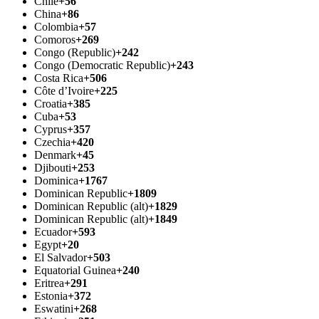
Chile
+56
China
+86
Colombia
+57
Comoros
+269
Congo (Republic)
+242
Congo (Democratic Republic)
+243
Costa Rica
+506
Côte d’Ivoire
+225
Croatia
+385
Cuba
+53
Cyprus
+357
Czechia
+420
Denmark
+45
Djibouti
+253
Dominica
+1767
Dominican Republic
+1809
Dominican Republic (alt)
+1829
Dominican Republic (alt)
+1849
Ecuador
+593
Egypt
+20
El Salvador
+503
Equatorial Guinea
+240
Eritrea
+291
Estonia
+372
Eswatini
+268