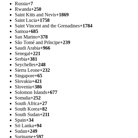
Russia
+7
Rwanda
+250
Saint Kitts and Nevis
+1869
Saint Lucia
+1758
Saint Vincent and the Grenadines
+1784
Samoa
+685
San Marino
+378
São Tomé and Príncipe
+239
Saudi Arabia
+966
Senegal
+221
Serbia
+381
Seychelles
+248
Sierra Leone
+232
Singapore
+65
Slovakia
+421
Slovenia
+386
Solomon Islands
+677
Somalia
+252
South Africa
+27
South Korea
+82
South Sudan
+211
Spain
+34
Sri Lanka
+94
Sudan
+249
Suriname
+597