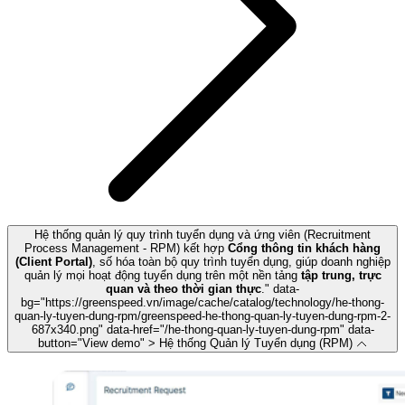
Hệ thống quản lý quy trình tuyển dụng và ứng viên (Recruitment
Process Management - RPM) kết hợp
Cổng thông tin khách hàng
(Client Portal)
, số hóa toàn bộ quy trình tuyển dụng, giúp doanh nghiệp
quản lý mọi hoạt động tuyển dụng trên một nền tảng
tập trung, trực
quan và theo thời gian thực
.
" data-
bg="https://greenspeed.vn/image/cache/catalog/technology/he-thong-
quan-ly-tuyen-dung-rpm/greenspeed-he-thong-quan-ly-tuyen-dung-rpm-2-
687x340.png" data-href="/he-thong-quan-ly-tuyen-dung-rpm" data-
button="View demo" > Hệ thống Quản lý Tuyển dụng (RPM)