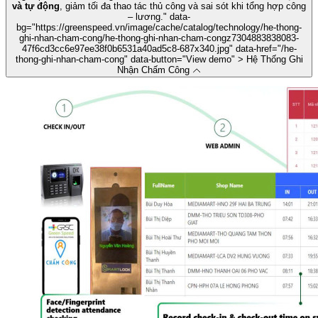
và tự động
, giảm tối đa thao tác thủ công và sai sót khi tổng hợp công
– lương.
" data-
bg="https://greenspeed.vn/image/cache/catalog/technology/he-thong-
ghi-nhan-cham-cong/he-thong-ghi-nhan-cham-congz7304883838083-
47f6cd3cc6e97ee38f0b6531a40ad5c8-687x340.jpg" data-href="/he-
thong-ghi-nhan-cham-cong" data-button="View demo" > Hệ Thống Ghi
Nhận Chấm Công