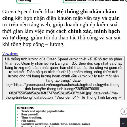
Green Speed triển khai
Hệ thống ghi nhận chấm
công
kết hợp nhận diện khuôn mặt/vân tay và quản
trị trên nền tảng web, giúp doanh nghiệp kiểm soát
thời gian làm việc một cách
chính xác, minh bạch
và tự động
, giảm tối đa thao tác thủ công và sai sót
khi tổng hợp công – lương.
View demo
Hệ thống tính lương của Green Speed được thiết kế để hỗ trợ bộ phận
Nhân sự, Quản lý nhân sự và Ban giám đốc theo dõi, cập nhật và chạy
bảng lương một cách nhất quán, hạn chế thao tác thủ công và giảm rủi
ro sai sót. Toàn bộ quá trình từ dữ liệu chấm công, công thức tính
lương cho tới bảng lương hoàn chỉnh đều được xử lý trên một nền
tảng tập trung.
" data-
bg="https://greenspeed.vn/image/cache/catalog/technology/he-thong-
tinh-luong/he-thong-tinh-luongz7305086766881-
682d75505afd5a2e36ff3747da52e1d5-687x340.jpg" data-href="/he-
thong-tinh-luong" data-button="View demo" > Hệ Thống Tính Lương