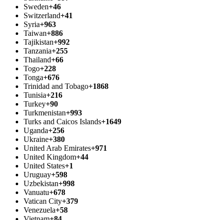
Sweden
+46
Switzerland
+41
Syria
+963
Taiwan
+886
Tajikistan
+992
Tanzania
+255
Thailand
+66
Togo
+228
Tonga
+676
Trinidad and Tobago
+1868
Tunisia
+216
Turkey
+90
Turkmenistan
+993
Turks and Caicos Islands
+1649
Uganda
+256
Ukraine
+380
United Arab Emirates
+971
United Kingdom
+44
United States
+1
Uruguay
+598
Uzbekistan
+998
Vanuatu
+678
Vatican City
+379
Venezuela
+58
Vietnam
+84