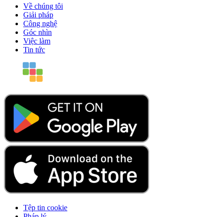
Về chúng tôi
Giải pháp
Công nghệ
Góc nhìn
Việc làm
Tin tức
Tệp tin cookie
Pháp lý