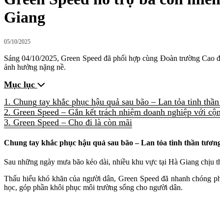
Giang
05/10/2025
Sáng 04/10/2025, Green Speed đã phối hợp cùng Đoàn trường Cao đẳn
ảnh hưởng nặng nề.
Mục lục
1. Chung tay khắc phục hậu quả sau bão – Lan tỏa tinh thần
2. Green Speed – Gắn kết trách nhiệm doanh nghiệp với cộ
3. Green Speed – Cho đi là còn mãi
Chung tay khắc phục hậu quả sau bão – Lan tỏa tinh thần tương
Sau những ngày mưa bão kéo dài, nhiều khu vực tại Hà Giang chịu thi
Thấu hiểu khó khăn của người dân, Green Speed đã nhanh chóng phối
học, góp phần khôi phục môi trường sống cho người dân.