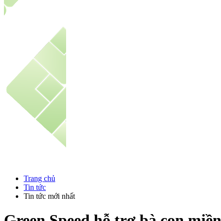
Trang chủ
Tin tức
Tin tức mới nhất
Green Speed hỗ trợ bà con miền