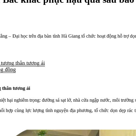
g – Đại học trên địa bàn tỉnh Hà Giang tổ chức hoạt động hỗ trợ dọn 
 tương thân tương ái
ng đồng
 thân tương ái
ệt hại nghiêm trọng: đường sá sạt lở, nhà cửa ngập nước, môi trường s
 hợp cùng lực lượng tình nguyện địa phương, tổ chức dọn dẹp rác th