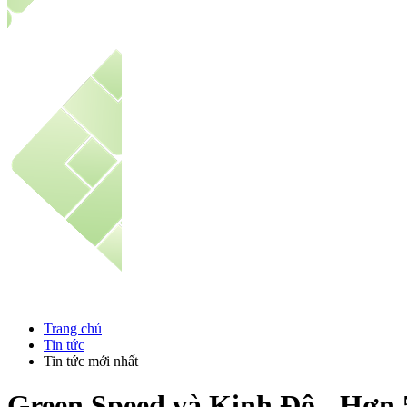
Trang chủ
Tin tức
Tin tức mới nhất
Green Speed và Kinh Đô - Hơn 5