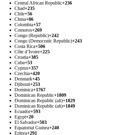
Central African Republic
+236
Chad
+235
Chile
+56
China
+86
Colombia
+57
Comoros
+269
Congo (Republic)
+242
Congo (Democratic Republic)
+243
Costa Rica
+506
Côte d’Ivoire
+225
Croatia
+385
Cuba
+53
Cyprus
+357
Czechia
+420
Denmark
+45
Djibouti
+253
Dominica
+1767
Dominican Republic
+1809
Dominican Republic (alt)
+1829
Dominican Republic (alt)
+1849
Ecuador
+593
Egypt
+20
El Salvador
+503
Equatorial Guinea
+240
Eritrea
+291