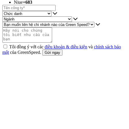
Niue
+683
Tôi đồng ý với các
điều khoản & điều kiện
và
chính sách bảo
mật
của GreenSpeed.
Gửi ngay