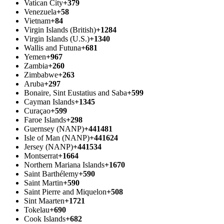
Vatican City
+379
Venezuela
+58
Vietnam
+84
Virgin Islands (British)
+1284
Virgin Islands (U.S.)
+1340
Wallis and Futuna
+681
Yemen
+967
Zambia
+260
Zimbabwe
+263
Aruba
+297
Bonaire, Sint Eustatius and Saba
+599
Cayman Islands
+1345
Curaçao
+599
Faroe Islands
+298
Guernsey (NANP)
+441481
Isle of Man (NANP)
+441624
Jersey (NANP)
+441534
Montserrat
+1664
Northern Mariana Islands
+1670
Saint Barthélemy
+590
Saint Martin
+590
Saint Pierre and Miquelon
+508
Sint Maarten
+1721
Tokelau
+690
Cook Islands
+682