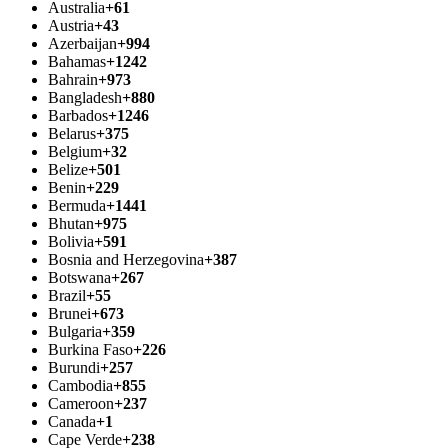
Australia
+61
Austria
+43
Azerbaijan
+994
Bahamas
+1242
Bahrain
+973
Bangladesh
+880
Barbados
+1246
Belarus
+375
Belgium
+32
Belize
+501
Benin
+229
Bermuda
+1441
Bhutan
+975
Bolivia
+591
Bosnia and Herzegovina
+387
Botswana
+267
Brazil
+55
Brunei
+673
Bulgaria
+359
Burkina Faso
+226
Burundi
+257
Cambodia
+855
Cameroon
+237
Canada
+1
Cape Verde
+238