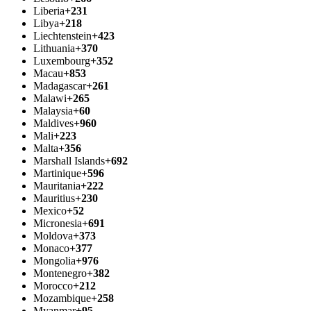
Liberia
+231
Libya
+218
Liechtenstein
+423
Lithuania
+370
Luxembourg
+352
Macau
+853
Madagascar
+261
Malawi
+265
Malaysia
+60
Maldives
+960
Mali
+223
Malta
+356
Marshall Islands
+692
Martinique
+596
Mauritania
+222
Mauritius
+230
Mexico
+52
Micronesia
+691
Moldova
+373
Monaco
+377
Mongolia
+976
Montenegro
+382
Morocco
+212
Mozambique
+258
Myanmar
+95