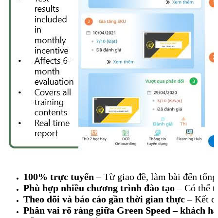
100% trực tuyến
– Từ giao đề, làm bài đến tổng 
Phù hợp nhiều chương trình đào tạo
– Có thể t
Theo dõi và báo cáo gần thời gian thực
– Kết qu
Phân vai rõ ràng giữa Green Speed – khách hà