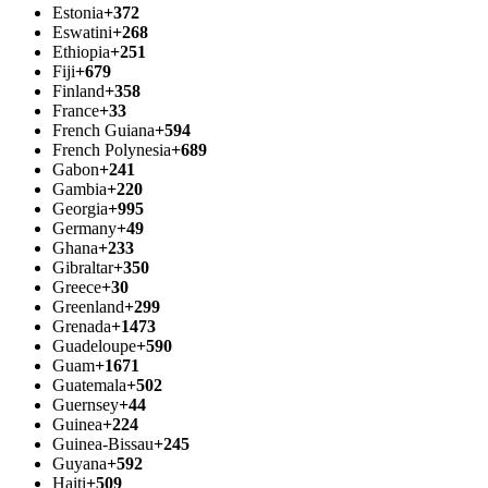
Estonia
+372
Eswatini
+268
Ethiopia
+251
Fiji
+679
Finland
+358
France
+33
French Guiana
+594
French Polynesia
+689
Gabon
+241
Gambia
+220
Georgia
+995
Germany
+49
Ghana
+233
Gibraltar
+350
Greece
+30
Greenland
+299
Grenada
+1473
Guadeloupe
+590
Guam
+1671
Guatemala
+502
Guernsey
+44
Guinea
+224
Guinea-Bissau
+245
Guyana
+592
Haiti
+509