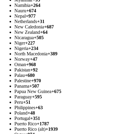
Namibia
+264
Nauru
+674
Nepal
+977
Netherlands
+31
New Caledonia
+687
New Zealand
+64
Nicaragua
+505
Niger
+227
Nigeria
+234
North Macedonia
+389
Norway
+47
Oman
+968
Pakistan
+92
Palau
+680
Palestine
+970
Panama
+507
Papua New Guinea
+675
Paraguay
+595
Peru
+51
Philippines
+63
Poland
+48
Portugal
+351
Puerto Rico
+1787
Puerto Rico (alt)
+1939