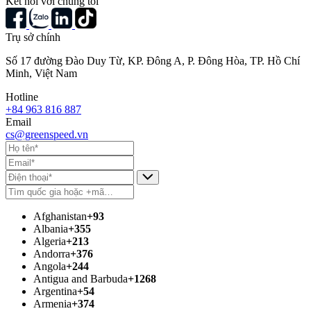
Kết nối với chúng tôi
Trụ sở chính
Số 17 đường Đào Duy Từ, KP. Đông A, P. Đông Hòa, TP. Hồ Chí
Minh, Việt Nam
Hotline
+84 963 816 887
Email
cs@greenspeed.vn
Afghanistan
+93
Albania
+355
Algeria
+213
Andorra
+376
Angola
+244
Antigua and Barbuda
+1268
Argentina
+54
Armenia
+374