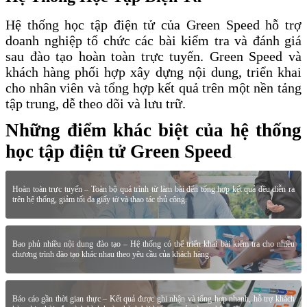
Hệ thống học tập điện tử của Green Speed hỗ trợ
doanh nghiệp tổ chức các bài kiểm tra và đánh giá
sau đào tạo hoàn toàn trực tuyến. Green Speed và
khách hàng phối hợp xây dựng nội dung, triển khai
cho nhân viên và tổng hợp kết quả trên một nền tảng
tập trung, dễ theo dõi và lưu trữ.
Những điểm khác biệt của hệ thống
học tập điện tử Green Speed
Hoàn toàn trực tuyến – Toàn bộ quá trình từ làm bài đến tổng hợp kết quả đều diễn ra
trên hệ thống, giảm tối đa giấy tờ và thao tác thủ công.
Bao phủ nhiều nội dung đào tạo – Hệ thống có thể triển khai bài kiểm tra cho nhiều
chương trình đào tạo khác nhau theo yêu cầu của khách hàng.
Báo cáo gần thời gian thực – Kết quả được ghi nhận và tổng hợp nhanh, hỗ trợ khách