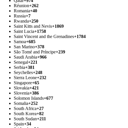
Qatar
+974
Réunion
+262
Romania
+40
Russia
+7
Rwanda
+250
Saint Kitts and Nevis
+1869
Saint Lucia
+1758
Saint Vincent and the Grenadines
+1784
Samoa
+685
San Marino
+378
São Tomé and Príncipe
+239
Saudi Arabia
+966
Senegal
+221
Serbia
+381
Seychelles
+248
Sierra Leone
+232
Singapore
+65
Slovakia
+421
Slovenia
+386
Solomon Islands
+677
Somalia
+252
South Africa
+27
South Korea
+82
South Sudan
+211
Spain
+34