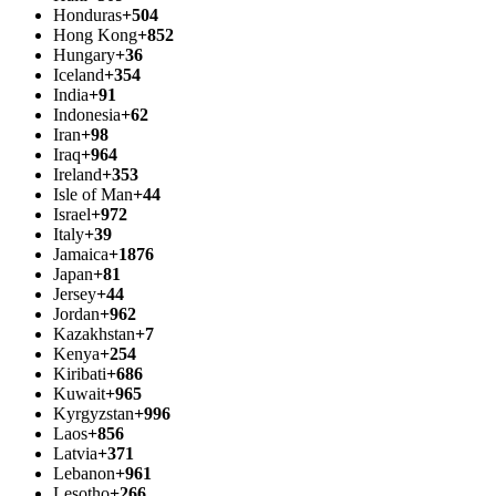
Honduras
+504
Hong Kong
+852
Hungary
+36
Iceland
+354
India
+91
Indonesia
+62
Iran
+98
Iraq
+964
Ireland
+353
Isle of Man
+44
Israel
+972
Italy
+39
Jamaica
+1876
Japan
+81
Jersey
+44
Jordan
+962
Kazakhstan
+7
Kenya
+254
Kiribati
+686
Kuwait
+965
Kyrgyzstan
+996
Laos
+856
Latvia
+371
Lebanon
+961
Lesotho
+266