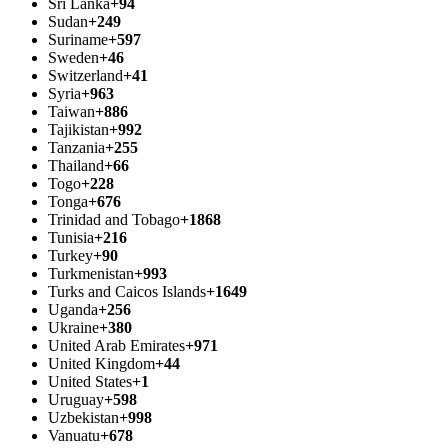
Sri Lanka
+94
Sudan
+249
Suriname
+597
Sweden
+46
Switzerland
+41
Syria
+963
Taiwan
+886
Tajikistan
+992
Tanzania
+255
Thailand
+66
Togo
+228
Tonga
+676
Trinidad and Tobago
+1868
Tunisia
+216
Turkey
+90
Turkmenistan
+993
Turks and Caicos Islands
+1649
Uganda
+256
Ukraine
+380
United Arab Emirates
+971
United Kingdom
+44
United States
+1
Uruguay
+598
Uzbekistan
+998
Vanuatu
+678