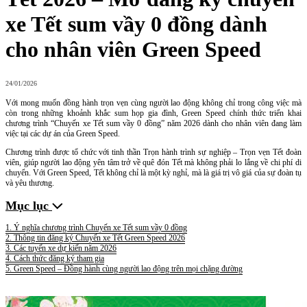
xe Tết sum vầy 0 đồng dành
cho nhân viên Green Speed
24/01/2026
Với mong muốn đồng hành trọn vẹn cùng người lao động không chỉ trong công việc mà
còn trong những khoảnh khắc sum họp gia đình, Green Speed chính thức triển khai
chương trình “Chuyến xe Tết sum vầy 0 đồng” năm 2026 dành cho nhân viên đang làm
việc tại các dự án của Green Speed.
Chương trình được tổ chức với tinh thần Trọn hành trình sự nghiệp – Trọn vẹn Tết đoàn
viên, giúp người lao động yên tâm trở về quê đón Tết mà không phải lo lắng về chi phí di
chuyển. Với Green Speed, Tết không chỉ là một kỳ nghỉ, mà là giá trị vô giá của sự đoàn tụ
và yêu thương.
Mục lục
1. Ý nghĩa chương trình Chuyến xe Tết sum vầy 0 đồng
2. Thông tin đăng ký Chuyến xe Tết Green Speed 2026
3. Các tuyến xe dự kiến năm 2026
4. Cách thức đăng ký tham gia
5. Green Speed – Đồng hành cùng người lao động trên mọi chặng đường