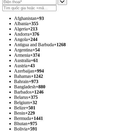
Afghanistan
+93
Albania
+355
Algeria
+213
Andorra
+376
Angola
+244
Antigua and Barbuda
+1268
Argentina
+54
Armenia
+374
Australia
+61
Austria
+43
Azerbaijan
+994
Bahamas
+1242
Bahrain
+973
Bangladesh
+880
Barbados
+1246
Belarus
+375
Belgium
+32
Belize
+501
Benin
+229
Bermuda
+1441
Bhutan
+975
Bolivia
+591