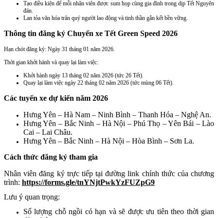
Tạo điều kiện để mỗi nhân viên được sum họp cùng gia đình trong dịp Tết Nguyên
đán.
Lan tỏa văn hóa trân quý người lao động và tinh thần gắn kết bền vững.
Thông tin đăng ký Chuyến xe Tết Green Speed 2026
Hạn chót đăng ký: Ngày 31 tháng 01 năm 2026.
Thời gian khởi hành và quay lại làm việc:
Khởi hành ngày 13 tháng 02 năm 2026 (tức 26 Tết).
Quay lại làm việc ngày 22 tháng 02 năm 2026 (tức mùng 06 Tết).
Các tuyến xe dự kiến năm 2026
Hưng Yên – Hà Nam – Ninh Bình – Thanh Hóa – Nghệ An.
Hưng Yên – Bắc Ninh – Hà Nội – Phú Thọ – Yên Bái – Lào
Cai – Lai Châu.
Hưng Yên – Bắc Ninh – Hà Nội – Hòa Bình – Sơn La.
Cách thức đăng ký tham gia
Nhân viên đăng ký trực tiếp tại đường link chính thức của chương
trình:
https://forms.gle/tnYNjtPwkYzFUZpG9
Lưu ý quan trọng:
Số lượng chỗ ngồi có hạn và sẽ được ưu tiên theo thời gian